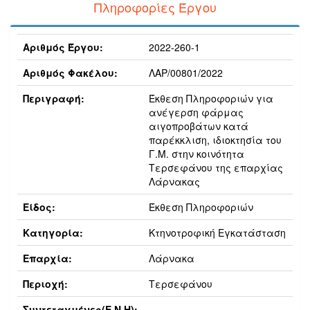
Πληροφορίες Έργου
Αριθμός Έργου:
2022-260-1
Αριθμός Φακέλου:
ΛΑΡ/00801/2022
Περιγραφή:
Έκθεση Πληροφοριών για
ανέγερση φάρμας
αιγοπροβάτων κατά
παρέκκλιση, ιδιοκτησία του
Γ.Μ. στην κοινότητα
Τερσεφάνου της επαρχίας
Λάρνακας
Είδος:
Έκθεση Πληροφοριών
Κατηγορία:
Κτηνοτροφική Εγκατάσταση
Επαρχία:
Λάρνακα
Περιοχή:
Τερσεφάνου
Συντεταγμένες(E,N,H):
...