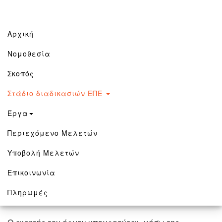
Αρχική
(current)
Νομοθεσία
Εκτίμηση των Επιπτώσεων στο
Σκοπός
Περιβάλλον
Στάδιο διαδικασιών ΕΠΕ
Έργα
Περιεχόμενο Μελετών
Ετοιμασία Μελέτης Εκτίμησης Επιπτώσεων
στο Περιβάλλον (ΜΕΕΠ) και Προκαταρκτικής
Έκθεσης Επιπτώσεων στο Περιβάλλον
Υποβολή Μελετών
(ΠΕΕΠ)
Επικοινωνία
Πληρωμές