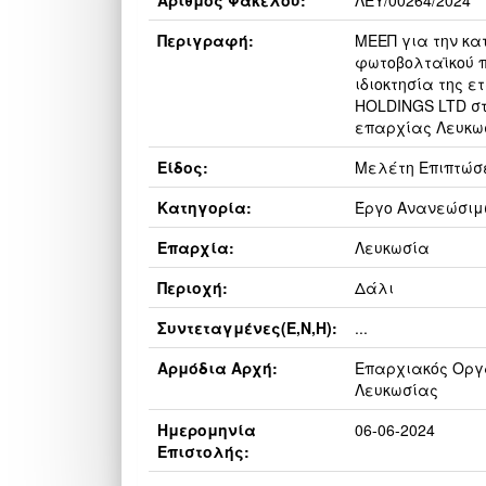
Αριθμός Φακέλου:
ΛΕΥ/00264/2024
Περιγραφή:
ΜΕΕΠ για την κα
φωτοβολταϊκού π
ιδιοκτησία της 
HOLDINGS LTD στ
επαρχίας Λευκω
Είδος:
Μελέτη Επιπτώσ
Κατηγορία:
Έργο Ανανεώσιμ
Επαρχία:
Λευκωσία
Περιοχή:
Δάλι
Συντεταγμένες(E,N,H):
...
Αρμόδια Αρχή:
Επαρχιακός Οργα
Λευκωσίας
Ημερομηνία
06-06-2024
Επιστολής: