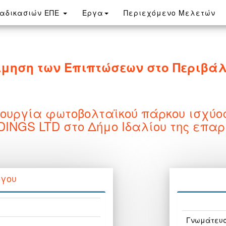
ιαδικασιών ΕΠΕ
Έργα
Περιεχόμενο Μελετών
ίμηση των Επιπτώσεων στο Περιβά
ουργία φωτοβολταϊκού πάρκου ισχύος
NGS LTD στο Δήμο Ιδαλίου της επα
ργου
Γνωμάτευ