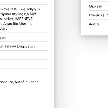
Μελέτη
τασκευή και λειτουργία
άρκου ισχύος 2,5 MW
Γνωμάτευ
εταιρείας HAFFNEVE
ο Δήμο Ιδαλίου της
Άδεια
σίας
εων
ων Πηγών Ενέργειας
νισμός Αυτοδιοίκησης