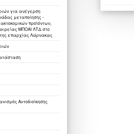
ριών για ανέγερση
νάδας μεταποίησης -
ακτοκομικών προϊόντων,
ταιρείας ΜΠΟΑΙ ΛΤΔ στο
 της επαρχίας Λάρνακας
ριών
κατάσταση
νισμός Αυτοδιοίκησης