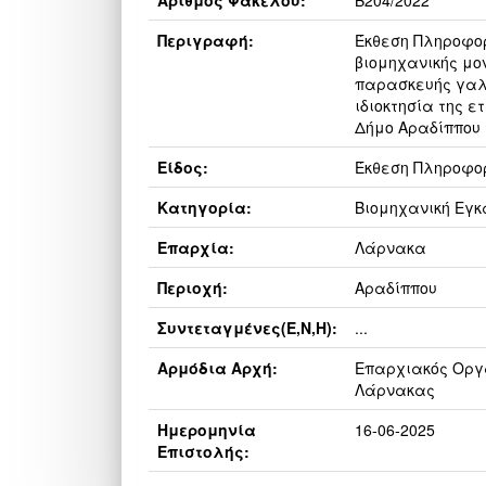
Αριθμός Φακέλου:
Β204/2022
Περιγραφή:
Έκθεση Πληροφο
βιομηχανικής μο
παρασκευής γαλ
ιδιοκτησία της ε
Δήμο Αραδίππου
Είδος:
Έκθεση Πληροφο
Κατηγορία:
Βιομηχανική Εγ
Επαρχία:
Λάρνακα
Περιοχή:
Αραδίππου
Συντεταγμένες(E,N,H):
...
Αρμόδια Αρχή:
Επαρχιακός Οργα
Λάρνακας
Ημερομηνία
16-06-2025
Επιστολής: